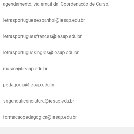
agendamento, via email da Coordenação de Curso.
letrasportuguesespanhol@iesap.edu.br
letrasportuguesfrances@iesap.edu.br
letrasportuguesingles@iesap.edu.br
musica@iesap.edu.br
pedagogia@iesap.edu.br
segundalicenciatura@iesap.edu.br
formacaopedagogica@iesap.edu.br