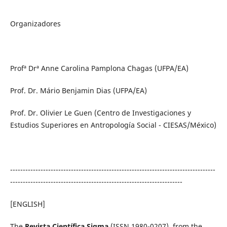
Organizadores
Profª Drª Anne Carolina Pamplona Chagas (UFPA/EA)
Prof. Dr. Mário Benjamin Dias (UFPA/EA)
Prof. Dr. Olivier Le Guen (Centro de Investigaciones y
Estudios Superiores en Antropología Social - CIESAS/México)
---------------------------------------------------------------------------------
--------------------------------------------------------------------
[ENGLISH]
The
Revista Científica Sigma
(ISSN 1980-0207), from the