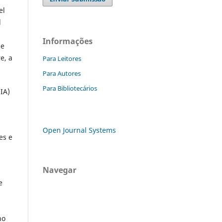
el
l
Informações
de
e, a
Para Leitores
Para Autores
Para Bibliotecários
(IA)
Open Journal Systems
es e
Navegar
e
no