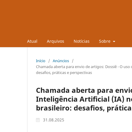
Atual
Arquivos
Notícias
Sobre
Início
/
Anúncios
/
Chamada aberta para envio de artigos: Dossiê - O uso da 
desafios, práticas e perspectivas
Chamada aberta para envio 
Inteligência Artificial (IA)
brasileiro: desafios, prátic
31.08.2025