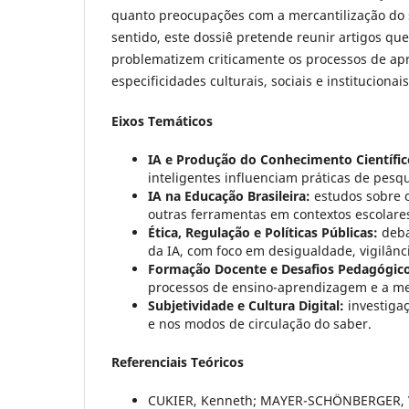
quanto preocupações com a mercantilização do s
sentido, este dossiê pretende reunir artigos q
problematizem criticamente os processos de apr
especificidades culturais, sociais e institucionais
Eixos Temáticos
IA e Produção do Conhecimento Científic
inteligentes influenciam práticas de pesqui
IA na Educação Brasileira:
estudos sobre o
outras ferramentas em contextos escolares
Ética, Regulação e Políticas Públicas:
deba
da IA, com foco em desigualdade, vigilância
Formação Docente e Desafios Pedagógico
processos de ensino-aprendizagem e a med
Subjetividade e Cultura Digital:
investigaç
e nos modos de circulação do saber.
Referenciais Teóricos
CUKIER, Kenneth; MAYER-SCHÖNBERGER, V