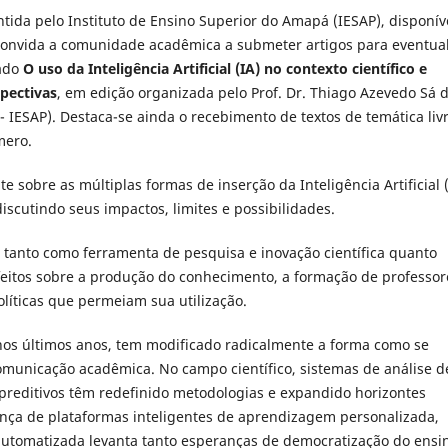
ntida pelo Instituto de Ensino Superior do Amapá (IESAP), disponív
 convida a comunidade acadêmica a submeter artigos para eventua
lado
O uso da Inteligência Artificial (IA) no contexto científico e
spectivas
, em edição organizada pelo Prof. Dr. Thiago Azevedo Sá 
- IESAP). Destaca-se ainda o recebimento de textos de temática livr
mero.
te sobre as múltiplas formas de inserção da Inteligência Artificial 
iscutindo seus impactos, limites e possibilidades.
A tanto como ferramenta de pesquisa e inovação científica quanto
eitos sobre a produção do conhecimento, a formação de professor
líticas que permeiam sua utilização.
nos últimos anos, tem modificado radicalmente a forma como se
comunicação acadêmica. No campo científico, sistemas de análise d
reditivos têm redefinido metodologias e expandido horizontes
sença de plataformas inteligentes de aprendizagem personalizada,
o automatizada levanta tanto esperanças de democratização do ensi