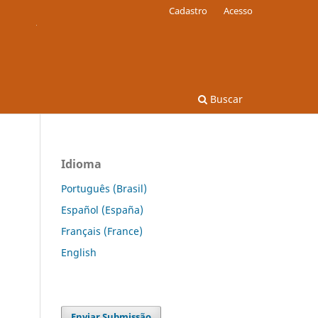
Cadastro
Acesso
Buscar
Idioma
Português (Brasil)
Español (España)
Français (France)
English
Enviar Submissão