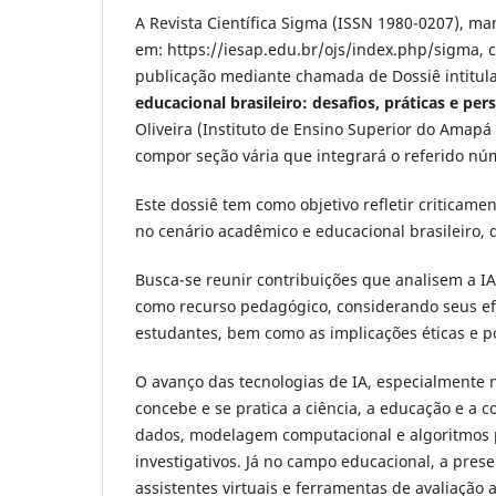
A Revista Científica Sigma (ISSN 1980-0207), ma
em: https://iesap.edu.br/ojs/index.php/sigma,
publicação mediante chamada de Dossiê intitu
educacional brasileiro: desafios, práticas e per
Oliveira (Instituto de Ensino Superior do Amapá 
compor seção vária que integrará o referido nú
Este dossiê tem como objetivo refletir criticamen
no cenário acadêmico e educacional brasileiro, d
Busca-se reunir contribuições que analisem a I
como recurso pedagógico, considerando seus ef
estudantes, bem como as implicações éticas e po
O avanço das tecnologias de IA, especialmente 
concebe e se pratica a ciência, a educação e a 
dados, modelagem computacional e algoritmos p
investigativos. Já no campo educacional, a pre
assistentes virtuais e ferramentas de avaliaçã