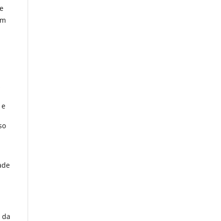
se
ém
s
 e
so
dade
r da