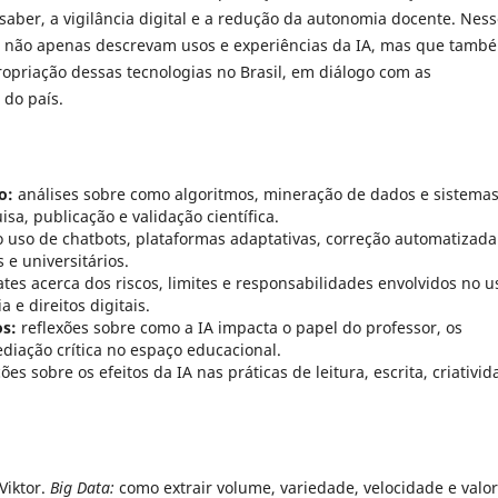
aber, a vigilância digital e a redução da autonomia docente. Nes
ue não apenas descrevam usos e experiências da IA, mas que tamb
opriação dessas tecnologias no Brasil, em diálogo com as
 do país.
o:
análises sobre como algoritmos, mineração de dados e sistema
sa, publicação e validação científica.
 uso de chatbots, plataformas adaptativas, correção automatizada
 e universitários.
tes acerca dos riscos, limites e responsabilidades envolvidos no u
 e direitos digitais.
s:
reflexões sobre como a IA impacta o papel do professor, os
iação crítica no espaço educacional.
ões sobre os efeitos da IA nas práticas de leitura, escrita, criativi
iktor.
Big Data:
como extrair volume, variedade, velocidade e valo