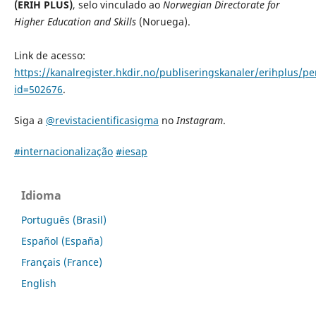
(ERIH PLUS)
, selo vinculado ao
Norwegian Directorate for
Higher Education and Skills
(Noruega).
Link de acesso:
https://kanalregister.hkdir.no/publiseringskanaler/erihplus/per
id=502676
.
Siga a
@revistacientificasigma
no
Instagram
.
#internacionalização
#iesap
Idioma
Português (Brasil)
Español (España)
Français (France)
English